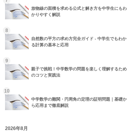
7
放物線の面積を求める公式と解き方を中学生にもわ
かりやすく解説
8
自然数の平方の求め方完全ガイド - 中学生でもわか
る計算の基本と応用
9
親子で挑戦！中学数学の問題を楽しく理解するため
のコツと実践法
10
中学数学の難関・円周角の定理の証明問題｜基礎か
ら応用まで徹底解説
2026年8月