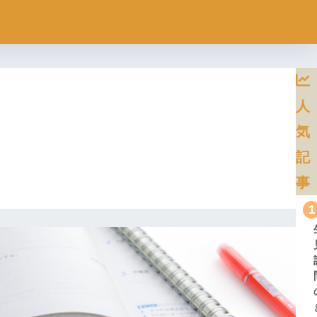
人
気
記
事
1