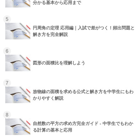
分かる基本から応用まで
5
円周角の定理 応用編｜入試で差がつく！頻出問題と
解き方を完全解説
6
図形の面積比を理解しよう
7
放物線の面積を求める公式と解き方を中学生にもわ
かりやすく解説
8
自然数の平方の求め方完全ガイド - 中学生でもわか
る計算の基本と応用