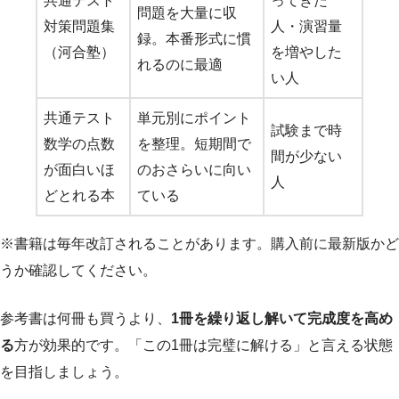
共通テスト
ってきた
問題を大量に収
対策問題集
人・演習量
録。本番形式に慣
（河合塾）
を増やした
れるのに最適
い人
共通テスト
単元別にポイント
試験まで時
数学の点数
を整理。短期間で
間が少ない
が面白いほ
のおさらいに向い
人
どとれる本
ている
※書籍は毎年改訂されることがあります。購入前に最新版かど
うか確認してください。
参考書は何冊も買うより、
1冊を繰り返し解いて完成度を高め
る
方が効果的です。「この1冊は完璧に解ける」と言える状態
を目指しましょう。