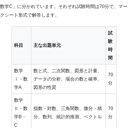
数学C」に分かれています。それぞれ試験時間は70分で、マー
クシート形式で解答します。
試
験
科目
主な出題単元
時
間
数学
数と式、二次関数、図形と計量、
70
Ⅰ・数
データの分析、場合の数と確率、
分
学A
図形の性質
数学
Ⅱ・数
指数・対数、三角関数、微分・積
70
学B・
分、数列、統計的推測、ベクトル
分
C