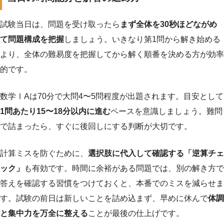
試験当日は、問題を受け取ったら
まず全体を30秒ほどながめ
て問題構成を把握
しましょう。いきなり第1問から解き始める
より、全体の難易度を把握してから解く順番を決める方が効率
的です。
数学ⅠAは70分で大問4〜5問程度が出題されます。目安として
1問あたり15〜18分以内に進む
ペースを意識しましょう。難問
で詰まったら、すぐに後回しにする判断が大切です。
計算ミスを防ぐために、
選択肢に代入して確認する「逆算チェ
ック」
も有効です。時間に余裕がある問題では、別の解き方で
答えを確認する習慣をつけておくと、本番でのミスを減らせま
す。試験の前日は新しいことを詰め込まず、早めに休んで
体調
と集中力を万全に整える
ことが最後の仕上げです。