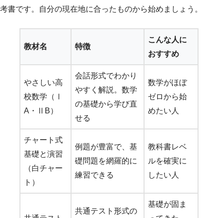
考書です。自分の現在地に合ったものから始めましょう。
こんな人に
教材名
特徴
おすすめ
会話形式でわかり
やさしい高
数学がほぼ
やすく解説。数学
校数学（Ⅰ
ゼロから始
の基礎から学び直
A・ⅡB）
めたい人
せる
チャート式
例題が豊富で、基
教科書レベ
基礎と演習
礎問題を網羅的に
ルを確実に
（白チャー
練習できる
したい人
ト）
基礎が固ま
共通テスト形式の