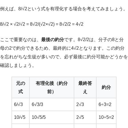
例えば、8/√2という式を有理化する場合を考えてみましょう。
8/√2 × √2/√2 = 8√2/(√2×√2) = 8√2/2 = 4√2
ここで重要なのは、
最後の約分
です。8√2/2は、分子の8と分
母の2で約分できるため、最終的に4√2となります。この約分
を忘れがちな生徒が多いので、必ず最後に約分可能かどうかを
確認しましょう。
元の
有理化後（約分
最終答
約分
式
前）
え
6/√3
6√3/3
2√3
6÷3=2
10/√5
10√5/5
2√5
10÷5=2