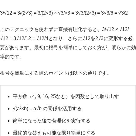
3/√12 = 3/(2√3) = 3/(2√3) × √3/√3 = 3√3/(2×3) = 3√3/6 = √3/2
このテクニックを使わずに直接有理化すると、3/√12 × √12/
√12 = 3√12/12 = √12/4となり、さらに√12を2√3に変形する必
要があります。最初に根号を簡単にしておく方が、明らかに効
率的です。
根号を簡単にする際のポイントは以下の通りです。
平方数（4, 9, 16, 25など）を因数として取り出す
√(a²×b) = a√b の関係を活用する
簡単になった後で有理化を実行する
最終的な答えも可能な限り簡単にする