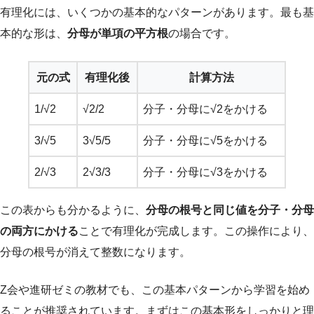
有理化には、いくつかの基本的なパターンがあります。最も基
本的な形は、
分母が単項の平方根
の場合です。
元の式
有理化後
計算方法
1/√2
√2/2
分子・分母に√2をかける
3/√5
3√5/5
分子・分母に√5をかける
2/√3
2√3/3
分子・分母に√3をかける
この表からも分かるように、
分母の根号と同じ値を分子・分母
の両方にかける
ことで有理化が完成します。この操作により、
分母の根号が消えて整数になります。
Z会や進研ゼミの教材でも、この基本パターンから学習を始め
ることが推奨されています。まずはこの基本形をしっかりと理