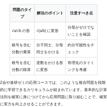
問題のタイ
解法のポイント
注意すべき点
プ
分母がゼロでな
√a/√b の形
√(a/b) に変形
いことを確認
根号を含む
分子同士、分母
約分可能性をチ
分数の乗算
同士をかける
ェック
根号を含む
逆数をかける形
有理化のタイミ
分数の除算
に変形
ングを考慮
Z会や進研ゼミの応用コースでは、このような複合問題を段階
的に学習できるカリキュラムが組まれています。基本的な計算
法則を確実に身につけてから応用問題に取り組むことで、確実
に実力を向上させることができます。