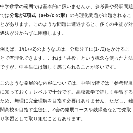
中学数学の範囲では基本的に扱いませんが、参考書や発展問題
では
分母が2項式（a+b√c の形）
の有理化問題が出題されるこ
とがあります。このような問題に遭遇すると、多くの生徒が対
処法が分からずに困惑します。
例えば、1/(1+√2)のような式は、分母分子に(1-√2)をかけるこ
とで有理化できます。これは「共役」という概念を使った方法
ですが、中学生には難しく感じられることが多いです。
このような発展的な内容については、中学段階では「参考程度
に知っておく」レベルで十分です。高校数学で詳しく学習する
ため、無理に完全理解を目指す必要はありません。ただし、難
関高校を目指す生徒は、Z会の発展コースや鉄緑会などで先取
り学習として取り組むこともあります。