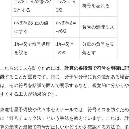
-1/√2 = -√2/2を√2/
-1/√2 = -√
符号を忘れる
2とする
2/2
(-√3)/√2を正の値
(-√3)/√2 =
負号の処理ミス
にする
-√6/2
1/(-√5)で符号処理
1/(-√5) =
分母の負号を見
を誤る
-√5/5
落とす
これらのミスを防ぐためには、
計算の各段階で符号を明確に記
録
することが重要です。特に、分子や分母に負の値がある場合
は、その符号を括弧で囲んで明示するなど、視覚的に分かりや
すくする工夫が効果的です。
東進衛星予備校や代々木ゼミナールでは、符号ミスを防ぐため
に「符号チェック法」という手法を教えています。これは、計
算の最初と最後で符号が正しいかどうかを確認する方法で、多